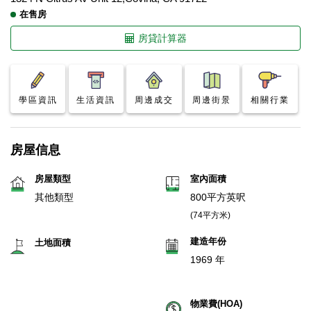
在售房
房貸計算器
學區資訊
生活資訊
周邊成交
周邊街景
相關行業
房屋信息
房屋類型
室內面積
其他類型
800平方英呎
(74平方米)
建造年份
土地面積
1969 年
物業費(HOA)