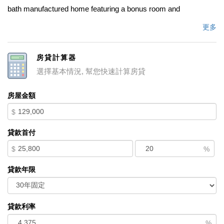
bath manufactured home featuring a bonus room and
convenient indoor laundry. With approximately 800 sq. ft. of
更多
comfortable living space, this home is perfect for anyone looking
for affordability and convenience. Enjoy beautiful laminate
房貸計算器
flooring throughout and a bright, open layout. The kitchen comes
選擇基本情況, 幫您快速計算房貸
fully equipped with a stove, refrigerator, washer, and dryer,
making this home truly move-in ready. Donâ€™t miss this great
房屋金額
opportunity to own a cozy Mobile Home in excellent condition
$
â€” schedule your showing today!
貸款首付
中文描述
$
%
貸款年限
貸款利率
%