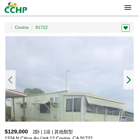
Toggl
navig
Covina
91722
$129,000
2卧 | 1浴 | 其他類型
1324 N Citrus Av Unit 12,Covina, CA 91722