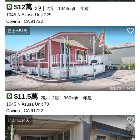
$12萬
3
臥
2
浴
1344
sqft
年建
1045 N Azusa Unit 229
Covina , CA 91722
已上市51天
物业费(HOA):無
$11.5萬
2
臥
2
浴
960
sqft
年建
1045 N Azusa Unit 79
Covina , CA 91722
已上市114天