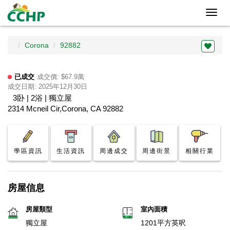
Toggl
navig
Corona
92882
已成交
成交價: $67.9萬
成交日期: 2025年12月30日
3卧 | 2浴 | 獨立屋
2314 Mcneil Cir,Corona, CA 92882
學區資訊
生活資訊
周邊成交
周邊街景
相關行業
房屋信息
房屋類型
室內面積
獨立屋
1201平方英呎