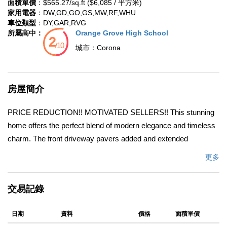
面積單價
：$565.27/sq.ft ($6,085 / 平方米)
家用電器
：DW,GD,GO,GS,MW,RF,WHU
車位類型
：DY,GAR,RVG
所屬高中：
Orange Grove High School
城市：
Corona
房屋簡介
PRICE REDUCTION!! MOTIVATED SELLERS!! This stunning
home offers the perfect blend of modern elegance and timeless
charm. The front driveway pavers added and extended
driveway with side entry access. The heart of this home is light
更多
filled. The kitchen is a culinary enthusiast delight, boating sleek
quartz countertops, stainless steel appliances. Retreat to the 3
交易記錄
bedrooms, 2 bathrooms exquisitely with modern fixtures and
finishes. The backyard with spacious patio provides perfect
日期
資料
價格
面積單價
entertaining. Convenient located in a desirable neighborhood