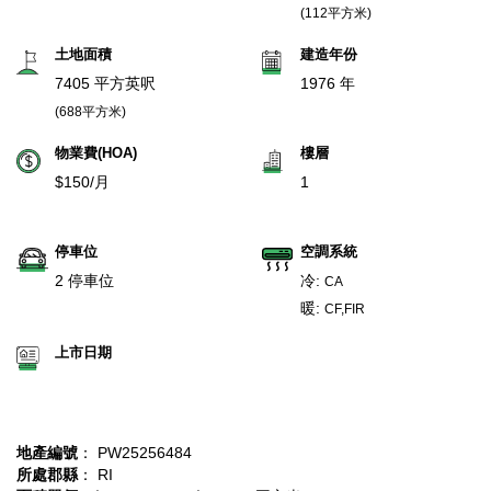
(112平方米)
土地面積
建造年份
7405 平方英呎
1976 年
(688平方米)
物業費(HOA)
樓層
$150/月
1
停車位
空調系統
2 停車位
冷:
CA
暖:
CF,FIR
上市日期
地產編號
： PW25256484
所處郡縣
： RI