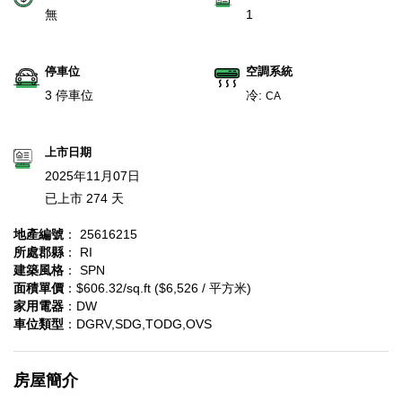
無
1
停車位
空調系統
3 停車位
冷:
CA
上市日期
2025年11月07日
已上市 274 天
地產編號
： 25616215
所處郡縣
： RI
建築風格
： SPN
面積單價
：$606.32/sq.ft ($6,526 / 平方米)
家用電器
：DW
車位類型
：DGRV,SDG,TODG,OVS
房屋簡介