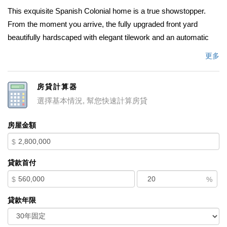
This exquisite Spanish Colonial home is a true showstopper.
From the moment you arrive, the fully upgraded front yard
beautifully hardscaped with elegant tilework and an automatic
gate sets the tone for the sophistication inside. This home
更多
blends timeless charm with modern luxury. The chef's kitchen
features custom cabinetry, a built-in Sub-Zero refrigerator, Viking
房貸計算器
range with double ovens, warming drawer, microwave, and
選擇基本情況, 幫您快速計算房貸
farmhouse sink. A walk-in pantry with an automatic light and
magnetic chalkboard door adds both style and function.Nearly
房屋金額
every room opens to the lush backyard with pool, spa, orchard,
$
and scenic hill views, creating the perfect setting for indoor-
outdoor living and effortless entertaining.Additional highlights
貸款首付
include a fully owned solar system no lease payments and
$
%
numerous thoughtful upgrades throughout. Welcome home to
your private oasis of beauty, comfort, and sustainability.
貸款年限
中文描述