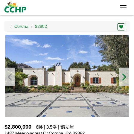
Toggl
navig
Corona
92882
$2,800,000
6卧 | 3.5浴 | 獨立屋
1487 Meadowcrest Cr,Corona, CA 92882