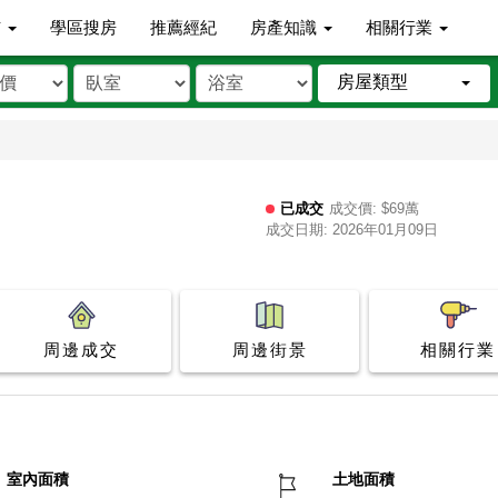
市
學區搜房
推薦經紀
房產知識
相關行業
房屋類型
已成交
成交價: $69萬
成交日期: 2026年01月09日
周邊成交
周邊街景
相關行業
室內面積
土地面積