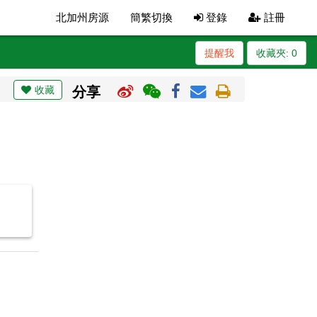
北加州房源
簡繁切換
登錄
註冊
提醒我
收藏夾:
0
收藏
分享