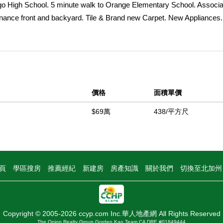
tiago High School. 5 minute walk to Orange Elementary School. Associa
ance front and backyard. Tile & Brand new Carpet. New Appliances.
. This won't last.
中
價格
面積單價
$69萬
438/平方尺
頁
學區搜房
推薦經紀
新建房
房產知識
關於我們
切換至北加
Copyright © 2005-2026 ccyp.com Inc.華人地產網 All Rights Reserved
The Onion Realty Group Gorden Kao Team CA DRE #01849444