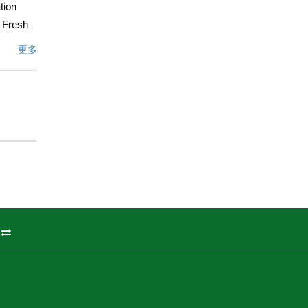
tion
 Fresh
更多
文描述
州