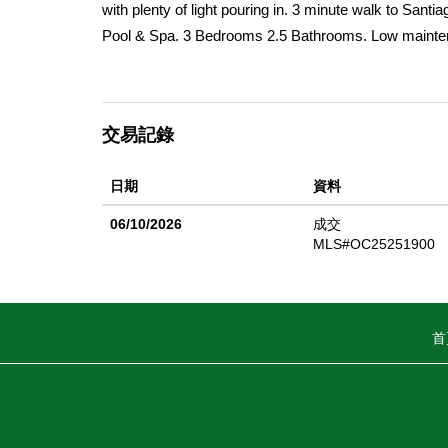
with plenty of light pouring in. 3 minute walk to San
Pool & Spa. 3 Bedrooms 2.5 Bathrooms. Low mainten
paint. Commuter friendly. Minutes to 15 & 91 Freeways
交易記錄
日期
資料
06/10/2026
成交
MLS#OC25251900
首