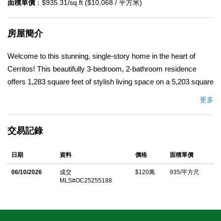
面積單價
：$935.31/sq.ft ($10,068 / 平方米)
房屋簡介
Welcome to this stunning, single-story home in the heart of
Cerritos! This beautifully 3-bedroom, 2-bathroom residence
offers 1,283 square feet of stylish living space on a 5,203 square
foot lot, perfectly balancing modern design and everyday
更多
comfort.
中文描述
交易記錄
日期
資料
價格
面積單價
06/10/2026
成交
$120萬
935/平方尺
MLS#OC25255188