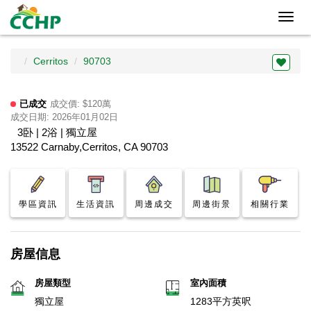
Toggl
navig
Cerritos
90703
已成交
成交價: $120萬
成交日期: 2026年01月02日
3卧 | 2浴 | 獨立屋
13522 Carnaby,Cerritos, CA 90703
學區資訊
生活資訊
周邊成交
周邊街景
相關行業
房屋信息
房屋類型
室內面積
獨立屋
1283平方英呎