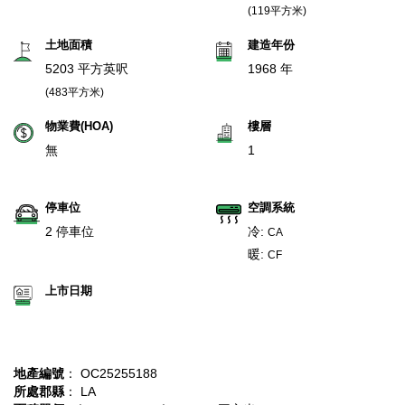
(119平方米)
土地面積
建造年份
5203 平方英呎
1968 年
(483平方米)
物業費(HOA)
樓層
無
1
停車位
空調系統
2 停車位
冷:
CA
暖:
CF
上市日期
地產編號
： OC25255188
所處郡縣
： LA