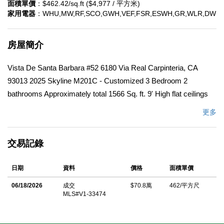
面積單價
：$462.42/sq.ft ($4,977 / 平方米)
家用電器
：WHU,MW,RF,SCO,GWH,VEF,FSR,ESWH,GR,WLR,DW
房屋簡介
Vista De Santa Barbara #52 6180 Via Real Carpinteria, CA
93013 2025 Skyline M201C - Customized 3 Bedroom 2
bathrooms Approximately total 1566 Sq. ft. 9' High flat ceilings
with coffered ceiling in living room. Can lighting throughout the
更多
home. High end finishes including custom molding throughout,
custom floor vents, and wall vents.Concrete curb around the
交易記錄
entire home keeping critters and water from underneath the
home. Large exterior deck with 2 - sets of double French doors
日期
資料
價格
面積單價
and 4' steps off the rear to patio. Open concept kitchen with
large island with seating & custom pendent lighting Kitchen
06/18/2026
成交
$70.8萬
462/平方尺
MLS#V1-33474
comes with upgraded appliance with commercial grade 36'
Thermadore Stove, Custom backspace with quartz countertops,