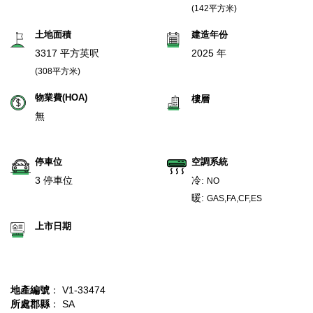
(142平方米)
土地面積
建造年份
3317 平方英呎
2025 年
(308平方米)
物業費(HOA)
樓層
無
停車位
空調系統
3 停車位
冷:
NO
暖:
GAS,FA,CF,ES
上市日期
地產編號
： V1-33474
所處郡縣
： SA