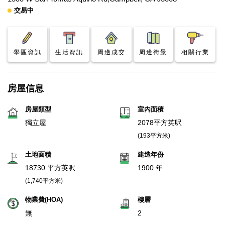
交易中
學區資訊
生活資訊
周邊成交
周邊街景
相關行業
房屋信息
房屋類型
室內面積
獨立屋
2078平方英呎
(193平方米)
土地面積
建造年份
18730 平方英呎
1900 年
(1,740平方米)
物業費(HOA)
樓層
無
2