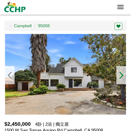
Toggl
navig
Campbell
95008
$2,450,000
4卧 | 2浴 | 獨立屋
1500 W San Tomas Aquino Rd,Campbell, CA 95008