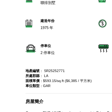
聯排別墅
建造年份
1975 年
停車位
2 停車位
地產編號
： SR25252771
所處郡縣
： LA
面積單價
：$593.15/sq.ft ($6,385 / 平方米)
車位類型
：GAR
房屋簡介