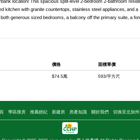
nk location! This spacious split-level 2-bedroom 2-bathroom resid
ated kitchen with granite countertops, stainless steel appliances, and a
 both generous sized bedrooms, a balcony off the primary suite, a fo
outdoor spaces, a private attached garage, and beautifully maintained
to sell!
中
價格
面積單價
$74.5萬
593/平方尺
頁
學區搜房
推薦經紀
新建房
房產知識
關於我們
切換至北加