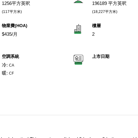
1256平方英呎
196189 平方英呎
(117平方米)
(18,227平方米)
物業費(HOA)
樓層
$435/月
2
空調系統
上市日期
冷:
CA
暖:
CF