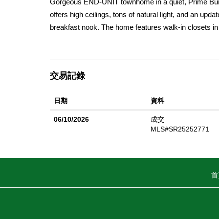
Gorgeous END-UNIT townhome in a quiet, Prime Burba
offers high ceilings, tons of natural light, and an upd
breakfast nook. The home features walk-in closets in
dining room, and in-unit washer and dryer. Enjoy two 
like grounds with a pool and gym. A rare findâ€”priced 
交易記錄
日期
資料
06/10/2026
成交
MLS#SR25252771
首