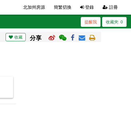
北加州房源
簡繁切換
登錄
註冊
提醒我
收藏夾:
0
收藏
分享