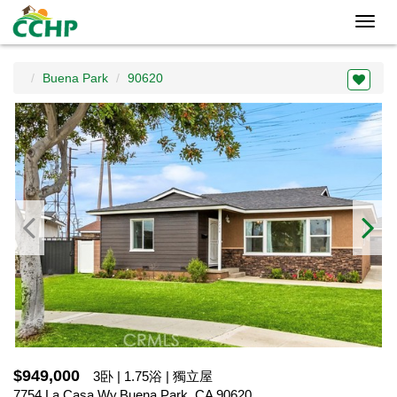
Toggl
navig
Buena Park
90620
$949,000
3卧 | 1.75浴 | 獨立屋
7754 La Casa Wy,Buena Park, CA 90620