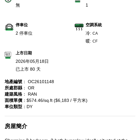
無
1
停車位
空調系統
2 停車位
冷:
CA
暖:
CF
上市日期
2026年05月18日
已上市 80 天
地產編號
： OC26101148
所處郡縣
： OR
建築風格
： RAN
面積單價
：$574.46/sq.ft ($6,183 / 平方米)
車位類型
：DY
房屋簡介