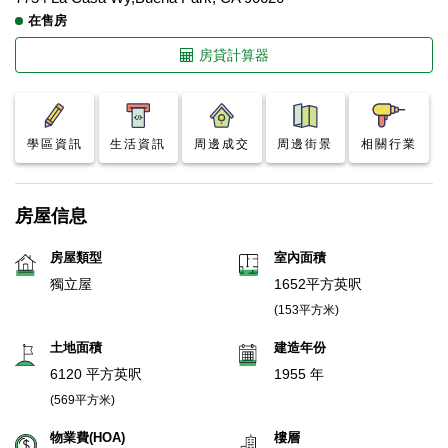
在售房
房貸計算器
學區資訊
生活資訊
周邊成交
周邊街景
相關行業
房屋信息
房屋類型
室內面積
獨立屋
1652平方英呎
(153平方米)
土地面積
建造年份
6120 平方英呎
1955 年
(569平方米)
物業費(HOA)
樓層