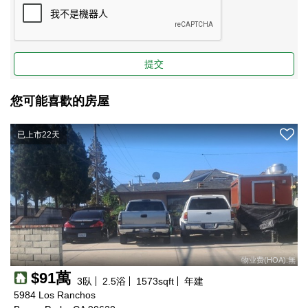
提交
您可能喜歡的房屋
已上市22天
物业费(HOA):無
$91萬
3
臥
2.5
浴
1573
sqft
年建
5984 Los Ranchos