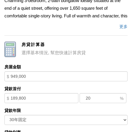
Charming 3-bedroom, 2-bath bungalow ideally situated at the
end of a quiet street, offering over 1,650 square feet of
comfortable single-story living. Full of warmth and character, this
home features an inviting kitchen with beautiful oak cabinetry,
更多
granite countertops, ample storage, and generous prep space
perfect for everyday living and entertaining. The spacious
房貸計算器
primary suite is a true retreat, complete with a roaring brick
選擇基本情況, 幫您快速計算房貸
fireplace and private sitting area. Stylish vinyl plank flooring and
crown molding flow throughout the home, while the inside
房屋金額
laundry room adds convenience to the thoughtful floorplan. The
$
charming curb appeal is enhanced by stacked stone accents, a
detached garage, and a long driveway with room for multiple
貸款首付
vehicles. Outside, the low-maintenance yard creates the perfect
$
%
space to relax and unwind. Ideal for first-time homebuyers,
those looking to downsize, or anyone searching for the ease of
貸款年限
single-story living. Get ready to fall in love!
中文描述