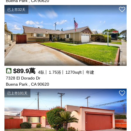
Buena Park , CA 90620
已上市32天
物业费(HOA):無
$89.9萬
4
臥
1.75
浴
1270
sqft
年建
7328 El Dorado Dr
Buena Park , CA 90620
已上市101天