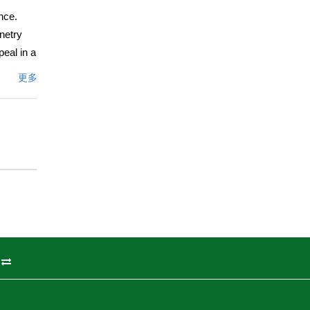
nce.
netry
peal in a
This
更多
y Farm.
文描述
州