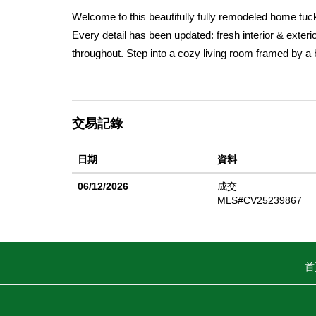
Welcome to this beautifully fully remodeled home tuc
Every detail has been updated: fresh interior & exter
throughout. Step into a cozy living room framed by a b
nice neighborhood setting, plus a spacious and private 
home is conveniently close to Citrus College, a varie
With its prime address, full remodel, and thoughtful 
交易記錄
日期
資料
06/12/2026
成交
MLS#CV25239867
首