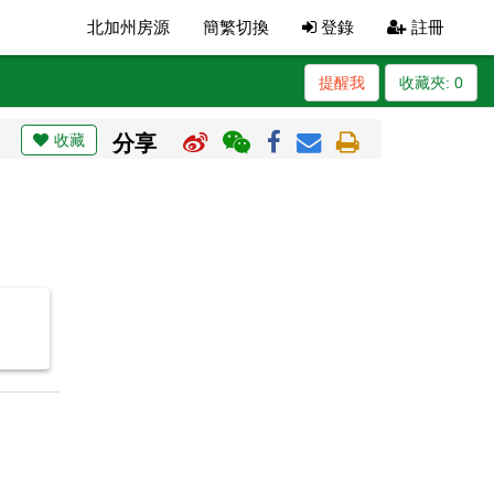
北加州房源
簡繁切換
登錄
註冊
提醒我
收藏夾:
0
收藏
分享