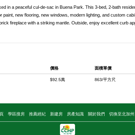
ked in a peaceful cul-de-sac in Buena Park. This 3-bed, 2-bath reside
ior paint, new flooring, new windows, modern lighting, and custom cabi
rick fireplace with a striking mantle. Outside, enjoy excellent curb ap
backyard, ideal for entertaining or quiet relaxation. Location is key! 
ty of restaurants, local parks, and entertainment like Knottâ€™s Berr
upgrades, this home is truly move-in ready and poised to impress.
中
價格
面積單價
$92.5萬
863/平方尺
頁
學區搜房
推薦經紀
新建房
房產知識
關於我們
切換至北加