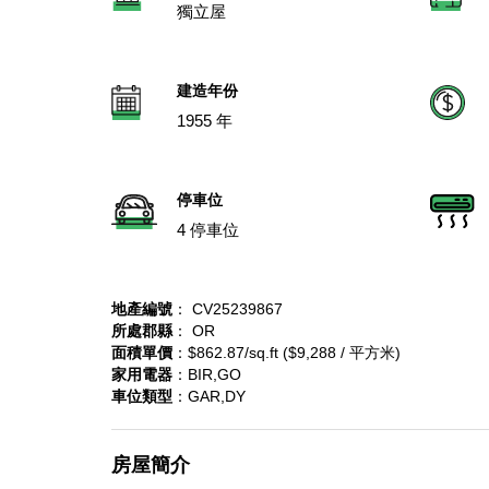
獨立屋
建造年份
1955 年
停車位
4 停車位
地產編號
： CV25239867
所處郡縣
： OR
面積單價
：$862.87/sq.ft ($9,288 / 平方米)
家用電器
：BIR,GO
車位類型
：GAR,DY
房屋簡介