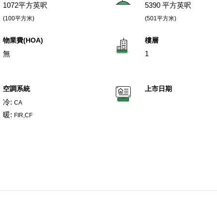
1072平方英呎
5390 平方英呎
(100平方米)
(501平方米)
物業費(HOA)
樓層
無
1
空調系統
上市日期
冷:
CA
暖:
FIR,CF