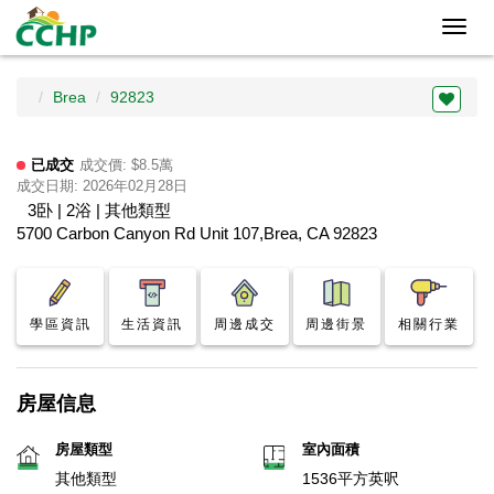
Toggl
navig
Brea
92823
已成交
成交價: $8.5萬
成交日期: 2026年02月28日
3卧 | 2浴 | 其他類型
5700 Carbon Canyon Rd Unit 107,Brea, CA 92823
學區資訊
生活資訊
周邊成交
周邊街景
相關行業
房屋信息
房屋類型
室內面積
其他類型
1536平方英呎