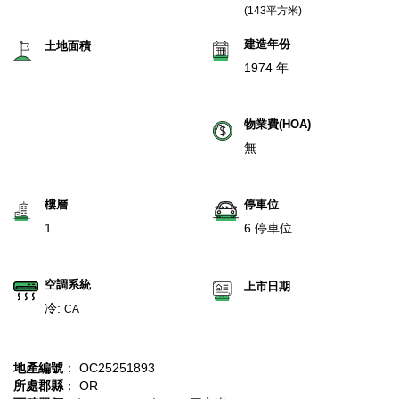
(143平方米)
建造年份
土地面積
1974 年
物業費(HOA)
無
樓層
停車位
1
6 停車位
空調系統
上市日期
冷:
CA
地產編號
： OC25251893
所處郡縣
： OR