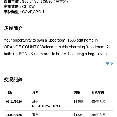
面積單價
：$55.34/sq.ft ($596 / 平方米)
家用電器
：GR,DW
車位類型
：COVP,CP,GU
房屋簡介
Your opportunity to own a 3bedroom, 1536 sqft home in
ORANGE COUNTY. Welcome to this charming 3-bedroom, 2-
bath + a BONUS room mobile home. Featuring a large layout
with a master bedroom with a walk-in closet, spacious living and
更多
dining room, additional room that could be used an office space
or a separate family-room, indoor laundry room. Large floor plan
交易記錄
and plenty of space for a big family. Carport fits easily three
cars. Beautiful mountain views!! Amenities in the community:
日期
資料
價格
面積單價
POOL, SPA/ HOT TUB, LIBRARY, CLUBHOUSE, BBQ AREA,
ADDITIONAL LAUNDRY ROOM, MONTAIN VIEWS! Only 5
06/11/2026
成交
$8.5萬
55/平方尺
MLS#OC25251893
minutes from the 57FWY.
11/01/2025
退市
$13萬
85/平方尺