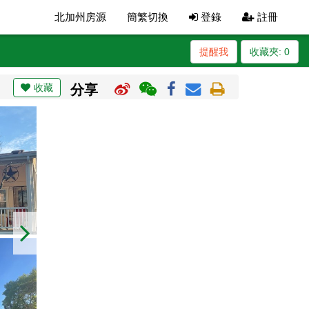
北加州房源
簡繁切換
登錄
註冊
提醒我
收藏夾:
0
收藏
分享