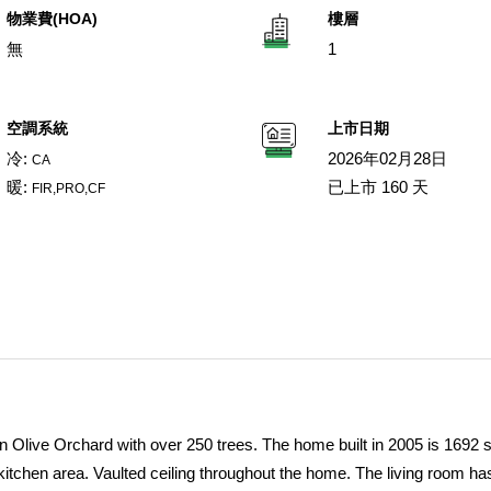
物業費(HOA)
樓層
無
1
空調系統
上市日期
冷:
2026年02月28日
CA
暖:
已上市 160 天
FIR,PRO,CF
live Orchard with over 250 trees. The home built in 2005 is 1692 sq
kitchen area. Vaulted ceiling throughout the home. The living room ha