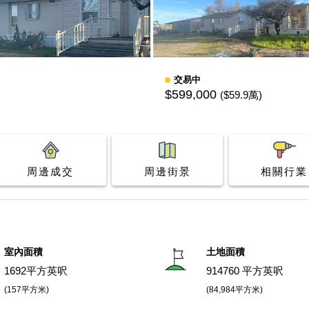
交易中
$599,000
($59.9萬)
周邊成交
周邊街景
相關行業
室內面積
土地面積
1692平方英呎
914760 平方英呎
(157平方米)
(84,984平方米)