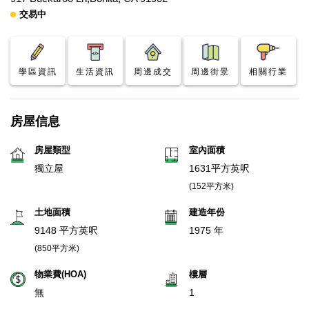
交易中
學區資訊
生活資訊
周邊成交
周邊街景
相關行業
房屋信息
房屋類型
室內面積
獨立屋
1631平方英呎
(152平方米)
土地面積
建造年份
9148 平方英呎
1975 年
(850平方米)
物業費(HOA)
樓層
無
1