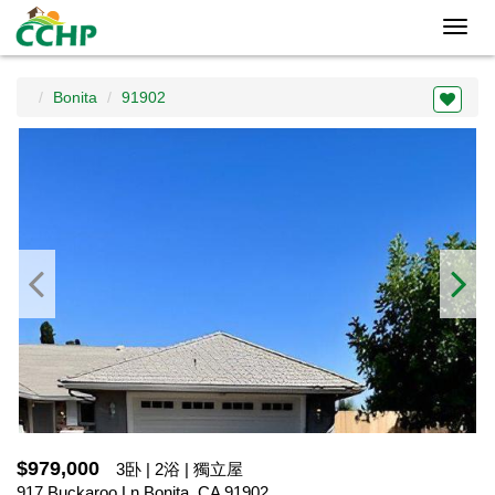
Toggl
navig
Bonita
91902
$979,000
3卧 | 2浴 | 獨立屋
917 Buckaroo Ln,Bonita, CA 91902