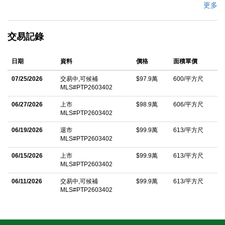
garage, the property boasts a well-designed floor plan ideal for
更多
everyday living.Â Interior highlights include vinyl plank flooring
and a cozy fireplace in the living room, creating a warm and
交易記錄
inviting atmosphere. The exterior showcases a spacious
backyard, perfect for relaxation or entertaining.Conveniently
日期
資料
價格
面積單價
situated near golf courses, parks, schools, and shopping, this
home offers easy access to a variety of local amenities. Buyers,
07/25/2026
交易中,可候補
$97.9萬
600/平方尺
MLS#PTP2603402
Buyerâ€™s agent and broker to verify all information and
conduct their own due diligence prior to the close of escrow.
06/27/2026
上市
$98.9萬
606/平方尺
MLS#PTP2603402
中文描述
06/19/2026
退市
$99.9萬
613/平方尺
MLS#PTP2603402
06/15/2026
上市
$99.9萬
613/平方尺
MLS#PTP2603402
06/11/2026
交易中,可候補
$99.9萬
613/平方尺
MLS#PTP2603402