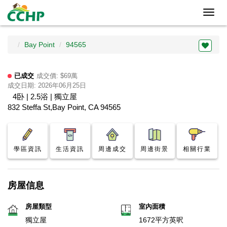
Toggl
navig
Bay Point
94565
已成交
成交價: $69萬
成交日期: 2026年06月25日
4卧 | 2.5浴 | 獨立屋
832 Steffa St,Bay Point, CA 94565
學區資訊
生活資訊
周邊成交
周邊街景
相關行業
房屋信息
房屋類型
室內面積
獨立屋
1672平方英呎