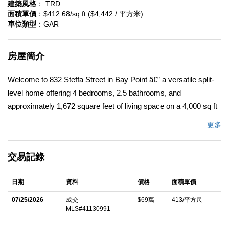
建築風格
： TRD
面積單價
：$412.68/sq.ft ($4,442 / 平方米)
車位類型
：GAR
房屋簡介
Welcome to 832 Steffa Street in Bay Point â€” a versatile split-
level home offering 4 bedrooms, 2.5 bathrooms, and
approximately 1,672 square feet of living space on a 4,000 sq ft
lot, complete with solar panels and no HOA. This property
更多
stands out for its flexible layout, featuring one bedroom
converted into a private studio with its own exterior entrance â€”
交易記錄
ideal for extended family, guests, or potential rental income. The
studio also maintains interior access, allowing for seamless
日期
資料
價格
面積單價
integration with the main home. Enjoy a cozy fireplace, a
functional floor plan, and peaceful bay views that create a calm
07/25/2026
成交
$69萬
413/平方尺
MLS#41130991
and inviting atmosphere. A great opportunity for buyers seeking
both comfort and additional income potential in a convenient Bay