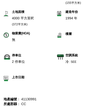
(155平方米)
土地面積
建造年份
4000 平方英呎
1994 年
(372平方米)
物業費(HOA)
樓層
無
停車位
空調系統
2 停車位
冷:
SEE
上市日期
地產編號
： 41130991
所處郡縣
： CC