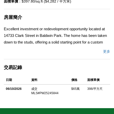
面積單價
：$397.80/sq.ft ($4,282 / 平方米)
房屋簡介
Excellent investment or redevelopment opportunity located at
14733 Clark Street in Baldwin Park. The home has been taken
down to the studs, offering a solid starting point for a custom
renovation or new build while saving time and costs on
更多
demolition. The property features a large, flat 7,000+ sq ft lot,
providing ample space for expansion or the potential addition of
交易記錄
an accessory dwelling unit (ADU). Conveniently situated near
major freeways, shopping, dining, schools, and parks. This
日期
資料
價格
面積單價
property is being sold as-is and presents strong potential in a
well-established neighborhood of Baldwin Park.
06/10/2026
成交
$65萬
398/平方尺
MLS#PW25245844
中文描述