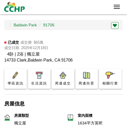
Toggl
navig
Baldwin Park
91706
已成交
成交價: $65萬
成交日期: 2025年12月18日
4卧 | 2浴 | 獨立屋
14733 Clark,Baldwin Park, CA 91706
學區資訊
生活資訊
周邊成交
周邊街景
相關行業
房屋信息
房屋類型
室內面積
獨立屋
1634平方英呎