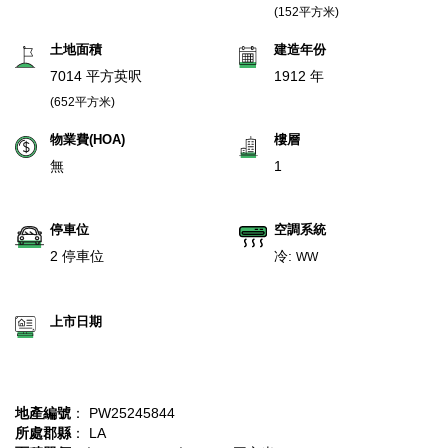
(152平方米)
土地面積
建造年份
7014 平方英呎
1912 年
(652平方米)
物業費(HOA)
樓層
無
1
停車位
空調系統
2 停車位
冷:
WW
上市日期
地產編號
： PW25245844
所處郡縣
： LA