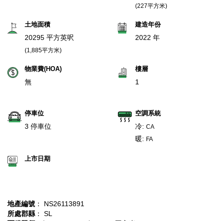
(227平方米)
土地面積
建造年份
20295 平方英呎
2022 年
(1,885平方米)
物業費(HOA)
樓層
無
1
停車位
空調系統
3 停車位
冷:
CA
暖:
FA
上市日期
地產編號
： NS26113891
所處郡縣
： SL