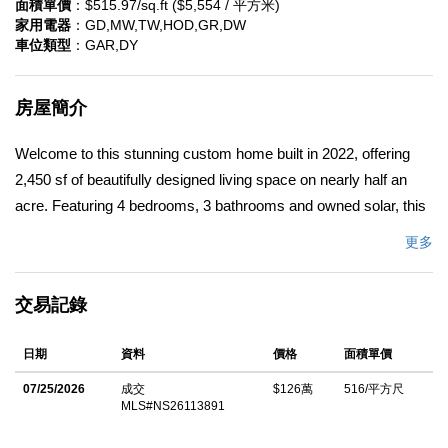
面積單價
：$515.97/sq.ft ($5,554 / 平方米)
家用電器
：GD,MW,TW,HOD,GR,DW
車位類型
：GAR,DY
房屋簡介
Welcome to this stunning custom home built in 2022, offering
2,450 sf of beautifully designed living space on nearly half an
acre. Featuring 4 bedrooms, 3 bathrooms and owned solar, this
exceptional property combines modern style, quality finishes
更多
and comfortable everyday living. Step inside and appreciate the
open-concept layout highlighted by vaulted ceilings, abundant
交易記錄
natural light and seamless flow throughout the great room, dining
area and kitchen. Designed for entertaining and daily living, the
日期
資料
價格
面積單價
kitchen features upgraded shaker cabinetry with soft-close
doors and drawers, premium appliances, leathered granite
07/25/2026
成交
$126萬
516/平方尺
MLS#NS26113891
countertops and an oversized island. Brand new luxury vinyl
plank flooring extends throughout the home, creating a cohesive