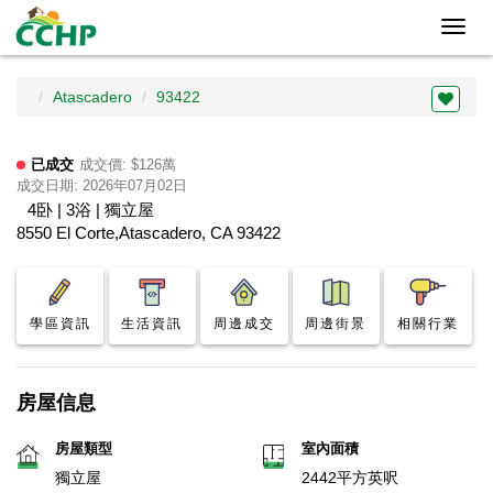
Toggl
navig
Atascadero
93422
已成交
成交價: $126萬
成交日期: 2026年07月02日
4卧 | 3浴 | 獨立屋
8550 El Corte,Atascadero, CA 93422
學區資訊
生活資訊
周邊成交
周邊街景
相關行業
房屋信息
房屋類型
室內面積
獨立屋
2442平方英呎