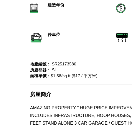
建造年份
停車位
地產編號
： SR25173580
所處郡縣
： SL
面積單價
：$1.58/sq.ft ($17 / 平方米)
房屋簡介
AMAZING PROPERTY " HUGE PRICE IMPROVEME
INCLUDES INFRASTRUCTURE, HOOP HOUSES, 
FEET STAND ALONE 3 CAR GARAGE / GUEST H
NOTHING LIKE THIS ON THE MARKET. WAS OP