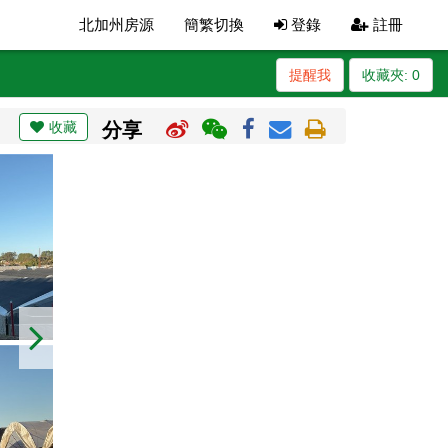
北加州房源
簡繁切換
登錄
註冊
提醒我
收藏夾:
0
收藏
分享