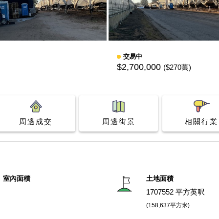
交易中
$2,700,000
($270萬)
周邊成交
周邊街景
相關行業
室內面積
土地面積
1707552 平方英呎
(158,637平方米)