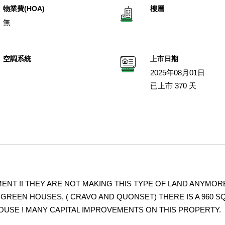
物業費(HOA)
樓層
無
空調系統
上市日期
2025年08月01日
已上市 370 天
NT !! THEY ARE NOT MAKING THIS TYPE OF LAND ANYMOR
GREEN HOUSES, ( CRAVO AND QUONSET) THERE IS A 960 
OUSE ! MANY CAPITAL IMPROVEMENTS ON THIS PROPERTY.
ERATING AS A FLOWER BUSINESS FOR OVER 30 YEARS , CAN