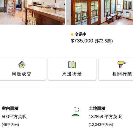
交易中
$735,000
($73.5萬)
周邊成交
周邊街景
相關行業
室內面積
土地面積
500平方英呎
132858 平方英呎
(46平方米)
(12,343平方米)