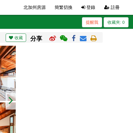
北加州房源
簡繁切換
登錄
註冊
提醒我
收藏夾:
0
收藏
分享