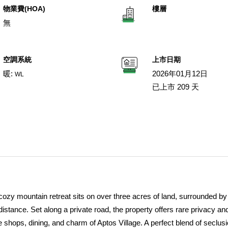
物業費(HOA)
樓層
無
空調系統
上市日期
暖:
2026年01月12日
WL
已上市 209 天
cozy mountain retreat sits on over three acres of land, surrounded by
stance. Set along a private road, the property offers rare privacy and
shops, dining, and charm of Aptos Village. A perfect blend of seclusi