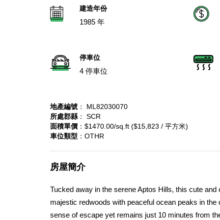
建造年份
1985 年
停車位
4 停車位
地產編號
： ML82030070
所處郡縣
： SCR
面積單價
：$1470.00/sq.ft ($15,823 / 平方米)
車位類型
：OTHR
房屋簡介
Tucked away in the serene Aptos Hills, this cute and 
majestic redwoods with peaceful ocean peaks in the di
sense of escape yet remains just 10 minutes from the 