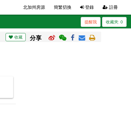
北加州房源
簡繁切換
登錄
註冊
提醒我
收藏夾:
0
收藏
分享