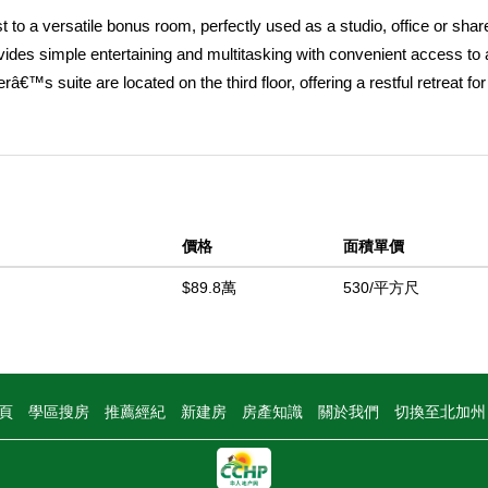
t to a versatile bonus room, perfectly used as a studio, office or share
vides simple entertaining and multitasking with convenient access to 
™s suite are located on the third floor, offering a restful retreat fo
nhomes now selling at A-Town in Anaheim, CA. Homeowners will enjoy
located right next to the community. This community is also convenient
nd parks â€“ while being minutes from Disneyland and Angel Stadium.
中
價格
面積單價
$89.8萬
530/平方尺
頁
學區搜房
推薦經紀
新建房
房產知識
關於我們
切換至北加