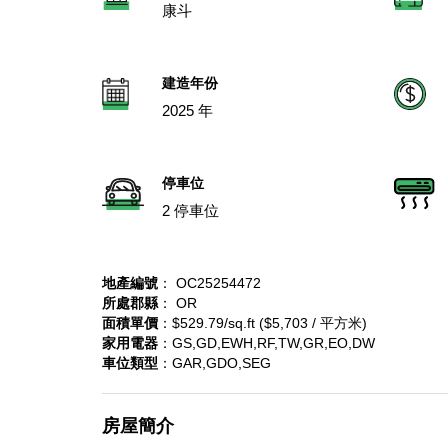
康斗
建造年份
2025 年
停車位
2 停車位
地產編號
： OC25254472
所處郡縣
： OR
面積單價
：$529.79/sq.ft ($5,703 / 平方米)
家用電器
：GS,GD,EWH,RF,TW,GR,EO,DW
車位類型
：GAR,GDO,SEG
房屋簡介