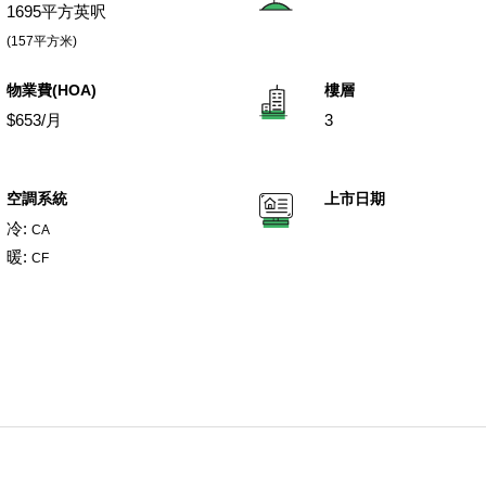
1695平方英呎
(157平方米)
物業費(HOA)
樓層
$653/月
3
空調系統
上市日期
冷:
CA
暖:
CF