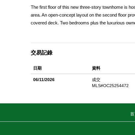
The first floor of this new three-story townhome is hos
area. An open-concept layout on the second floor pro
covered deck. Two bedrooms plus the luxurious ownerâ€
and residents alike. Brio is a new community of tow
private onsite pool in addition to Aloe Greens Park, 
situated near lively restaurants, cafes, libraries, a
交易記錄
日期
資料
06/11/2026
成交
MLS#OC25254472
首