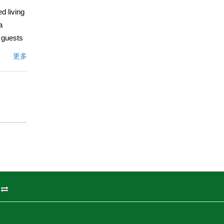
d living
a
r guests
 a
更多
ly
文描述
州